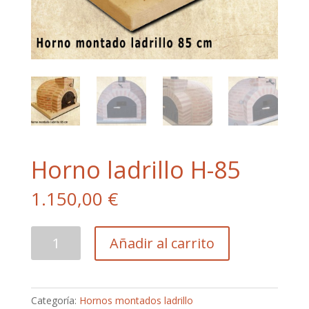
Horno ladrillo H-85
1.150,00
€
Horno
Añadir al carrito
ladrillo
H-
85
cantidad
Categoría:
Hornos montados ladrillo